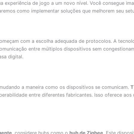
a experiência de jogo a um novo nível. Você consegue imag
aremos como implementar soluções que melhorem seu setup
omeçam com a escolha adequada de protocolos. A tecnol
omunicação entre múltiplos dispositivos sem congestioname
a digital.
mudando a maneira como os dispositivos se comunicam.
T
perabilidade entre diferentes fabricantes. Isso oferece ao
igente
, considere hubs como o
hub de Zigbee
. Este dispos