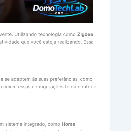
vente. Utilizando tecnologia como
Zigbee
tividade que você esteja realizando. Essa
que se adaptem às suas preferências, como
renciem essas configurações te dá controle
um sistema integrado, como
Home