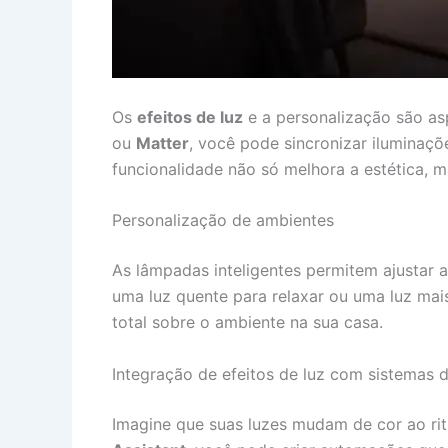
Os
efeitos de luz
e a personalização são as
ou
Matter
, você pode sincronizar iluminaç
funcionalidade não só melhora a estética, 
Personalização de ambientes
As lâmpadas inteligentes permitem ajustar 
uma luz quente para relaxar ou uma luz mai
total sobre o ambiente na sua casa.
Integração de efeitos de luz com sistemas 
Imagine que suas luzes mudam de cor ao ri