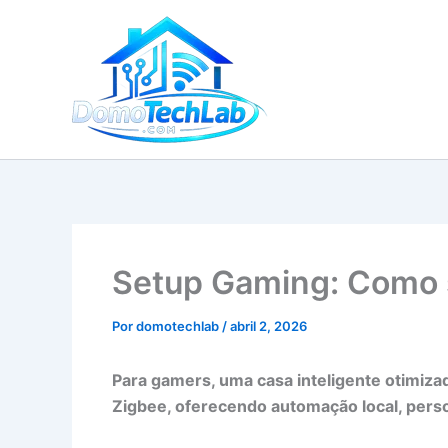
Ir
para
o
conteúdo
Setup Gaming: Como s
Por
domotechlab
/
abril 2, 2026
Para gamers, uma casa inteligente otimiza
Zigbee, oferecendo automação local, perso