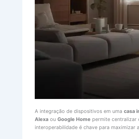
A integração de dispositivos em uma
casa i
Alexa
ou
Google Home
permite centralizar
interoperabilidade é chave para maximizar a