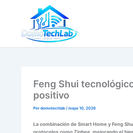
Ir
al
contenido
Feng Shui tecnológico
positivo
Por
domotechlab
/
mayo 10, 2026
La combinación de Smart Home y Feng Shui o
protocolos como Zigbee, mejorando el biene