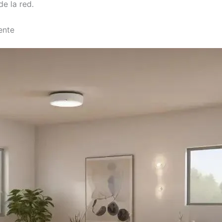
de la red.
ente