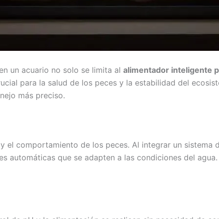
en un acuario no solo se limita al
alimentador inteligente 
cial para la salud de los peces y la estabilidad del ecosi
anejo más preciso.
d y el comportamiento de los peces. Al integrar un sistem
s automáticas que se adapten a las condiciones del agua. 