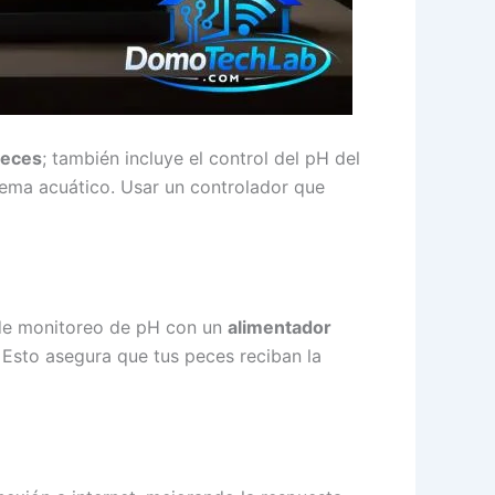
peces
; también incluye el control del pH del
stema acuático. Usar un controlador que
a de monitoreo de pH con un
alimentador
Esto asegura que tus peces reciban la