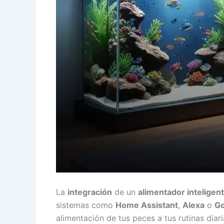
La
integración
de un
alimentador inteligen
sistemas como
Home Assistant
,
Alexa
o
G
alimentación de tus peces a tus rutinas diari