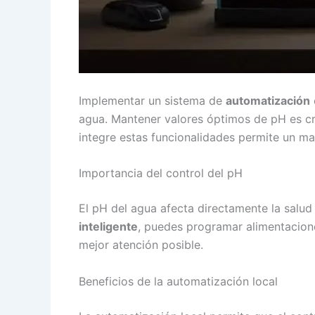
Implementar un sistema de
automatización
agua. Mantener valores óptimos de pH es cru
integre estas funcionalidades permite un m
Importancia del control del pH
El pH del agua afecta directamente la salu
inteligente
, puedes programar alimentacione
mejor atención posible.
Beneficios de la automatización local