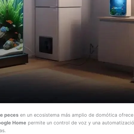
te peces
en un ecosistema más amplio de domótica ofrece 
oogle Home
permite un control de voz y una automatizació
as.