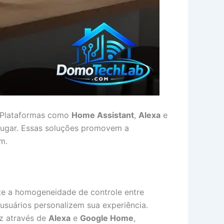
. Plataformas como
Home Assistant
,
Alexa
e
lugar. Essas soluções promovem a
m.
te a homogeneidade de controle entre
 usuários personalizem sua experiência.
z através de
Alexa
e
Google Home
,