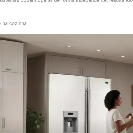
s sistemas podem operar de forma independente, resultan
 na cozinha