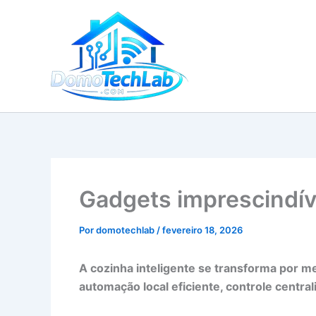
Ir
para
o
conteúdo
Gadgets imprescindív
Por
domotechlab
/
fevereiro 18, 2026
A cozinha inteligente se transforma por 
automação local eficiente, controle centra