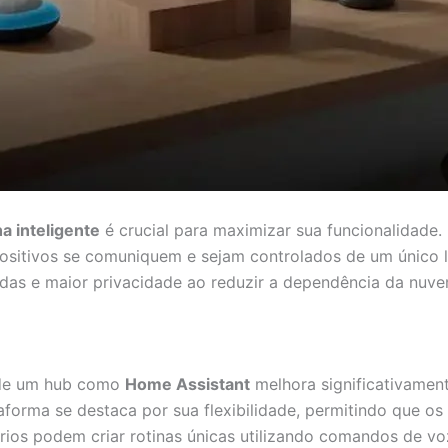
a inteligente
é crucial para maximizar sua funcionalidade
ositivos se comuniquem e sejam controlados de um único 
das e maior privacidade ao reduzir a dependência da nuve
o de um hub como
Home Assistant
melhora significativamen
taforma se destaca por sua flexibilidade, permitindo que os
os podem criar rotinas únicas utilizando comandos de vo