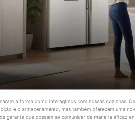
naram a forma como interagimos com nossas cozinhas. Desd
a cocção e o armazenamento, mas também oferecem uma nov
os garante que possam se comunicar de maneira eficaz ent